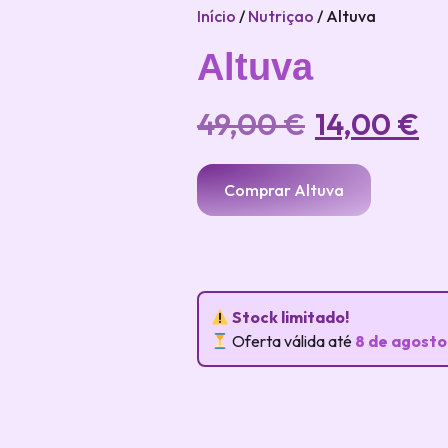
Início
/
Nutriçao
/ Altuva
Altuva
49,00
€
14,00
€
Comprar Altuva
Stock limitado!
Oferta válida até
8 de agosto