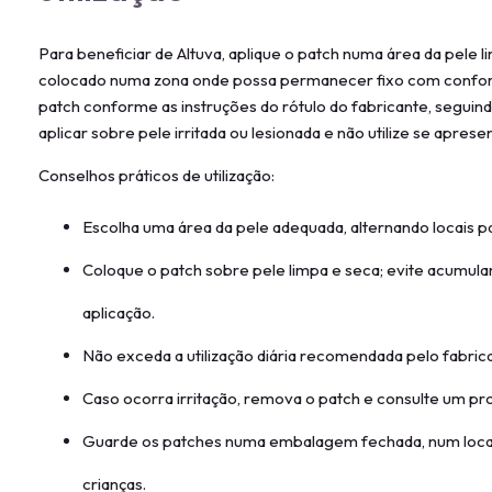
Para beneficiar de Altuva, aplique o patch numa área da pele l
colocado numa zona onde possa permanecer fixo com conforto
patch conforme as instruções do rótulo do fabricante, seguindo
aplicar sobre pele irritada ou lesionada e não utilize se apres
Conselhos práticos de utilização:
Escolha uma área da pele adequada, alternando locais pa
Coloque o patch sobre pele limpa e seca; evite acumula
aplicação.
Não exceda a utilização diária recomendada pelo fabric
Caso ocorra irritação, remova o patch e consulte um pro
Guarde os patches numa embalagem fechada, num local 
crianças.