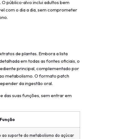
O público‑alvo inclui adultos bem
ível com o dia a dia, sem comprometer
ono.
s
ratos de plantas. Embora a lista
talhada em todas as fontes oficiais, o
ediente principal, complementado por
l ao metabolismo. O formato patch
depender da ingestão oral.
e das suas funções, sem entrar em
Função
do ao suporte do metabolismo do açúcar