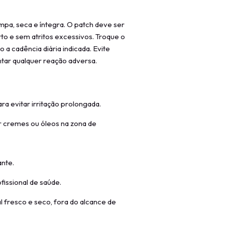
impa, seca e íntegra. O patch deve ser
 e sem atritos excessivos. Troque o
 a cadência diária indicada. Evite
entar qualquer reação adversa.
ra evitar irritação prolongada.
r cremes ou óleos na zona de
ante.
fissional de saúde.
fresco e seco, fora do alcance de