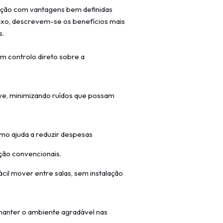
zação com vantagens bem definidas
ixo, descrevem-se os benefícios mais
s.
m controlo direto sobre a
ve, minimizando ruídos que possam
mo ajuda a reduzir despesas
ção convencionais.
fácil mover entre salas, sem instalação
manter o ambiente agradável nas