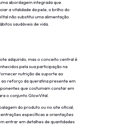
de uma abordagem integrada que
ar a vitalidade da pele, o brilho do
Vital não substitui uma alimentação
itos saudáveis de vida.
s
te adquirido, mas o conceito central é
onhecidos pela sua participação na
 fornecer nutrição de suporte ao
e ao reforço da queratina presente em
omponentes que costumam constar em
ra o conjunto GlowVital.
alagem do produto ou no site oficial,
entrações específicas e orientações
sem entrar em detalhes de quantidades