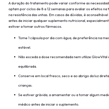
A duração do tratamento pode variar conforme as necessidade
optam por ciclos de 8 a 12 semanas para avaliar os efeitos na t
na resistência das unhas. Em casos de dúvidas, é aconselhável
antes de iniciar qualquer suplemento nutricional, especialmen
estiver a tomar outros fármacos.
Tome 1 cápsula por dia com água, de preferência na mes
estável.
Não exceda a dose recomendada nem utilize GlowVital 
equilibrada.
Conserve em local fresco, seco e ao abrigo da luz diret
crianças.
Se estiver grávida, a amamentar ou a tomar algum medi
médico antes de iniciar o suplemento.