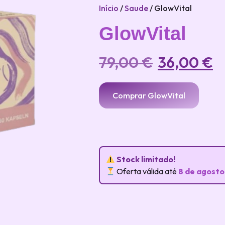
Início
/
Saude
/ GlowVital
GlowVital
79,00
€
36,00
€
Comprar GlowVital
Stock limitado!
Oferta válida até
8 de agosto