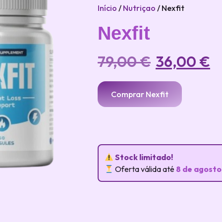
Início
/
Nutriçao
/ Nexfit
Nexfit
79,00
€
36,00
€
Comprar Nexfit
Stock limitado!
Oferta válida até
8 de agosto