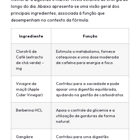
longo do dia. Abaixo apresenta‑se uma visão geral dos
principais ingredientes, associada à função que
desempenham no contexto da fórmula:
Ingrediente
Função
Clorotrô de
Estimula o metabolismo, fornece
Café (extracto
catequinas e uma dose moderada
de chá verde) –
de cafeína para energia e foco.
mg
Vinagre de
Contribui para a saciedade e pode
maçã (Apple
apoiar uma digestão equilibrada,
Cider Vinegar)
ajudando na gestão de carboidratos.
Berberina HCL
Apoia o controle da glicemia e a
utilização de gorduras de forma
natural.
Gengibre
Contribui para uma digestão