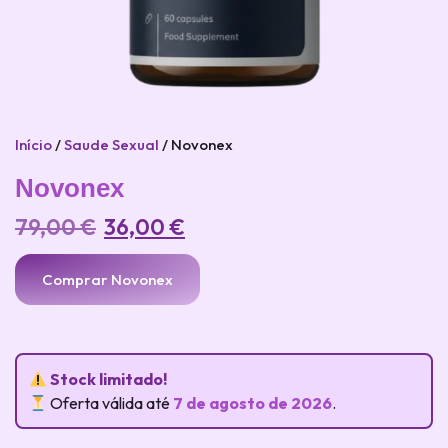
Início
/
Saude Sexual
/ Novonex
Novonex
79,00
€
36,00
€
Comprar Novonex
Stock limitado!
Oferta válida até
7 de agosto de 2026
.