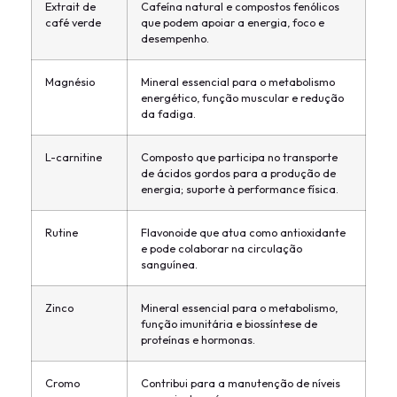
Extrait de
Cafeína natural e compostos fenólicos
café verde
que podem apoiar a energia, foco e
desempenho.
Magnésio
Mineral essencial para o metabolismo
energético, função muscular e redução
da fadiga.
L-carnitine
Composto que participa no transporte
de ácidos gordos para a produção de
energia; suporte à performance física.
Rutine
Flavonoide que atua como antioxidante
e pode colaborar na circulação
sanguínea.
Zinco
Mineral essencial para o metabolismo,
função imunitária e biossíntese de
proteínas e hormonas.
Cromo
Contribui para a manutenção de níveis