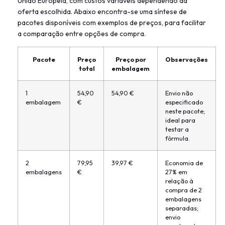
União Europeia, com custos variáveis dependendo da
oferta escolhida. Abaixo encontra-se uma síntese de
pacotes disponíveis com exemplos de preços, para facilitar
a comparação entre opções de compra.
Pacote
Preço
Preço por
Observações
total
embalagem
1
54,90
54,90 €
Envio não
embalagem
€
especificado
neste pacote;
ideal para
testar a
fórmula.
2
79,95
39,97 €
Economia de
embalagens
€
27% em
relação à
compra de 2
embalagens
separadas;
envio