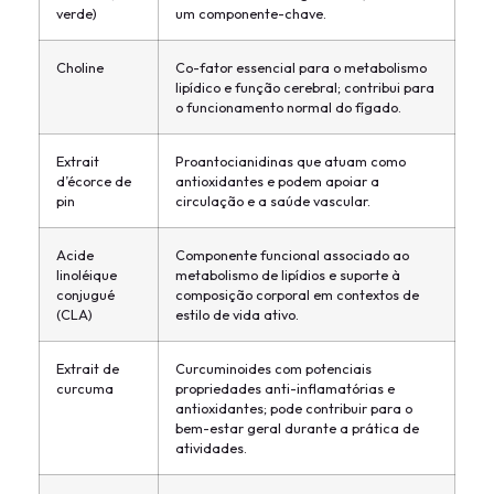
verde)
um componente-chave.
Choline
Co-fator essencial para o metabolismo
lipídico e função cerebral; contribui para
o funcionamento normal do fígado.
Extrait
Proantocianidinas que atuam como
d’écorce de
antioxidantes e podem apoiar a
pin
circulação e a saúde vascular.
Acide
Componente funcional associado ao
linoléique
metabolismo de lipídios e suporte à
conjugué
composição corporal em contextos de
(CLA)
estilo de vida ativo.
Extrait de
Curcuminoides com potenciais
curcuma
propriedades anti-inflamatórias e
antioxidantes; pode contribuir para o
bem-estar geral durante a prática de
atividades.