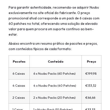
Para garantir autenticidade, recomenda-se adquirir Nuubu
exclusivamente no site oficial do fabricante. O preço
promocional atual corresponde a um pack de 6 caixas com
60 patches no total, oferecendo uma solução de elevado
valor para quem procura um suporte contínuo ao bem-
estar.
Abaixo encontra um resumo prático de pacotes e preços,
com conteúdos típicos de cada formato:
Pacotes
Conteúdo
Preço
6 Caixas
6 x Nuubu Packs (60 Patches)
€199,98
4 Caixas
4 x Nuubu Packs (40 Patches)
€133,32
2 Caixas
2 x Nuubu Packs (20 Patches)
€66,66
1 Caixa
1 x Nuubu Pack (10 Patches)
€33,33