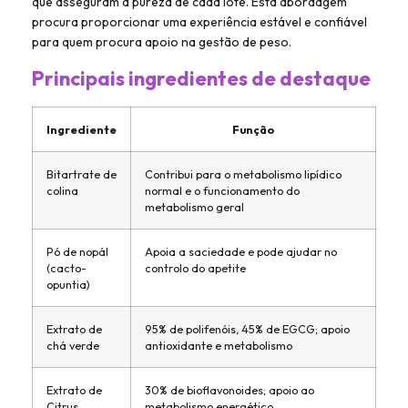
que asseguram a pureza de cada lote. Esta abordagem
procura proporcionar uma experiência estável e confiável
para quem procura apoio na gestão de peso.
Principais ingredientes de destaque
Ingrediente
Função
Bitartrate de
Contribui para o metabolismo lipídico
colina
normal e o funcionamento do
metabolismo geral
Pó de nopál
Apoia a saciedade e pode ajudar no
(cacto-
controlo do apetite
opuntia)
Extrato de
95% de polifenóis, 45% de EGCG; apoio
chá verde
antioxidante e metabolismo
Extrato de
30% de bioflavonoides; apoio ao
Citrus
metabolismo energético