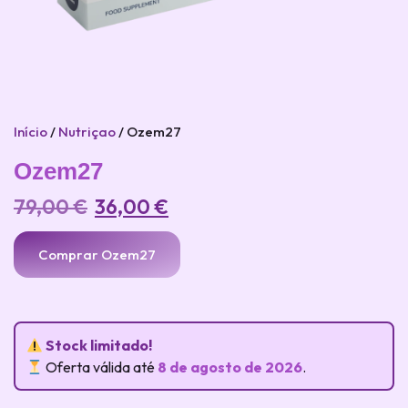
Início
/
Nutriçao
/ Ozem27
Ozem27
79,00
€
36,00
€
Comprar Ozem27
Stock limitado!
Oferta válida até
8 de agosto de 2026
.