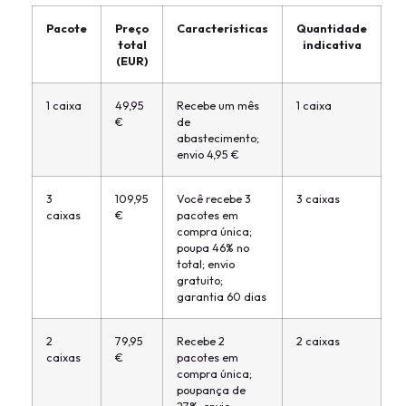
Pacote
Preço
Características
Quantidade
total
indicativa
(EUR)
1 caixa
49,95
Recebe um mês
1 caixa
€
de
abastecimento;
envio 4,95 €
3
109,95
Você recebe 3
3 caixas
caixas
€
pacotes em
compra única;
poupa 46% no
total; envio
gratuito;
garantia 60 dias
2
79,95
Recebe 2
2 caixas
caixas
€
pacotes em
compra única;
poupança de