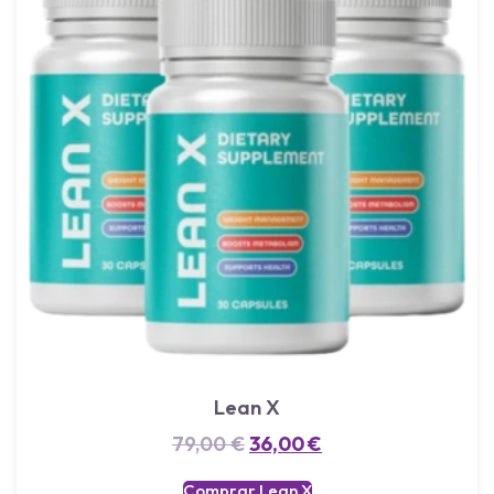
Lean X
79,00
€
36,00
€
Comprar Lean X