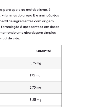
os para apoio ao metabolismo, à
s, vitaminas do grupo B e aminoácidos
perfil de ingredientes com origem
A formulação é apresentada em doses
s, mantendo uma abordagem simples
tual de vida.
Quantité
8,75 mg
1,75 mg
2,75 mg
8,25 mg