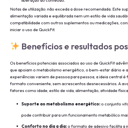
liberação do conteúdo.
Notas de utilização: não exceda a dose recomendada. Este su
alimentação variada e equilibrada nem um estilo de vida saudá
compatibilidade com outros suplementos ou medicações, consu
iniciar o uso de QuickFit.
Benefícios e resultados pos
Os benefícios potenciais associados ao uso de QuickFit adv
que apoiam o metabolismo energético, o bem-estar diário e 
experiências variem de pessoa para pessoa, a ideia central é 
formato conveniente, sem acrescentos desnecessários. A ava
fatores como idade, estilo de vida, alimentação, atividade físic
Suporte ao metabolismo energético:
o conjunto vita
pode contribuir para um funcionamento metabólico mais 
Conforto no dia a dia:
o formato de adesivo facilita a