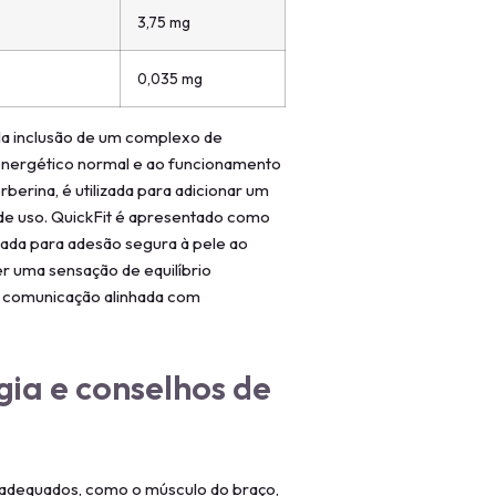
3,75 mg
0,035 mg
la inclusão de um complexo de
 energético normal e ao funcionamento
berina, é utilizada para adicionar um
e de uso. QuickFit é apresentado como
da para adesão segura à pele ao
er uma sensação de equilíbrio
 comunicação alinhada com
gia e conselhos de
s adequados, como o músculo do braço,