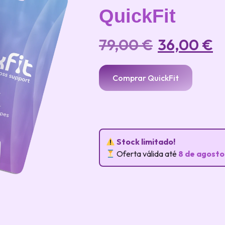
QuickFit
79,00
€
36,00
€
Comprar QuickFit
Stock limitado!
Oferta válida até
8 de agosto