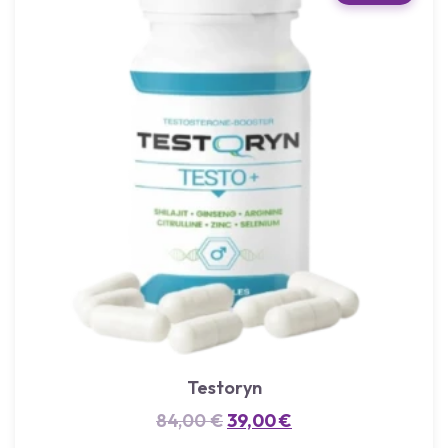
Testoryn
84,00
€
39,00
€