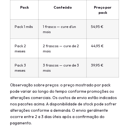
Pack
Conteúdo
Preço por
pack
Pack 1 mês
1 frasco — cure d’un
54,95 €
mois
Pack 2
2 frascos — cure de 2
44,95 €
meses
mois
Pack 3
3 frascos — cure de 3
39,95 €
meses
mois
Observação sobre preços: o preço mostrado por pack
pode variar ao longo do tempo conforme promoções ou
alterações comerciais. Os custos de envio estão indicados
nos pacotes acima. A disponibilidade de stock pode sofrer
alterações conforme a demanda. O envio geralmente
ocorre entre 2 a 3 dias úteis após a confirmação do
pagamento.