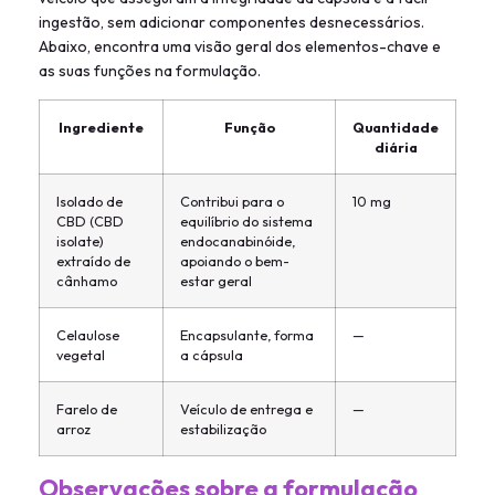
ingestão, sem adicionar componentes desnecessários.
Abaixo, encontra uma visão geral dos elementos-chave e
as suas funções na formulação.
Ingrediente
Função
Quantidade
diária
Isolado de
Contribui para o
10 mg
CBD (CBD
equilíbrio do sistema
isolate)
endocanabinóide,
extraído de
apoiando o bem-
cânhamo
estar geral
Celaulose
Encapsulante, forma
—
vegetal
a cápsula
Farelo de
Veículo de entrega e
—
arroz
estabilização
Observações sobre a formulação