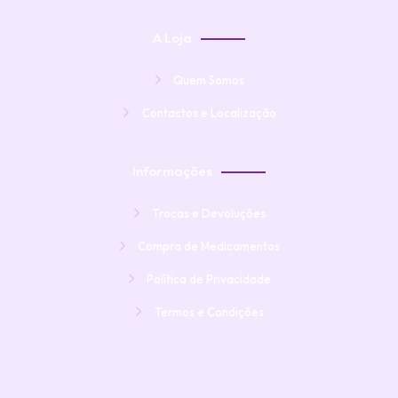
A Loja
Quem Somos
Contactos e Localização
Informações
Trocas e Devoluções
Compra de Medicamentos
Política de Privacidade
Termos e Condições