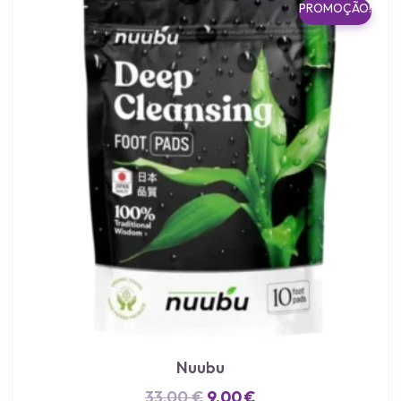
PROMOÇÃO!
Nuubu
33,00
€
9,00
€