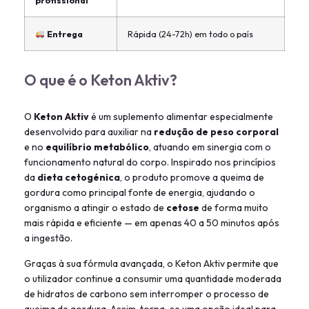
Entrega
Rápida (24-72h) em todo o país
O que é o Keton Aktiv?
O
Keton Aktiv
é um suplemento alimentar especialmente
desenvolvido para auxiliar na
redução de peso corporal
e no
equilíbrio metabólico
, atuando em sinergia com o
funcionamento natural do corpo. Inspirado nos princípios
da
dieta cetogénica
, o produto promove a queima de
gordura como principal fonte de energia, ajudando o
organismo a atingir o estado de
cetose
de forma muito
mais rápida e eficiente — em apenas 40 a 50 minutos após
a ingestão.
Graças à sua fórmula avançada, o Keton Aktiv permite que
o utilizador continue a consumir uma quantidade moderada
de hidratos de carbono sem interromper o processo de
queima de gordura. Assim, torna-se uma opção ideal para