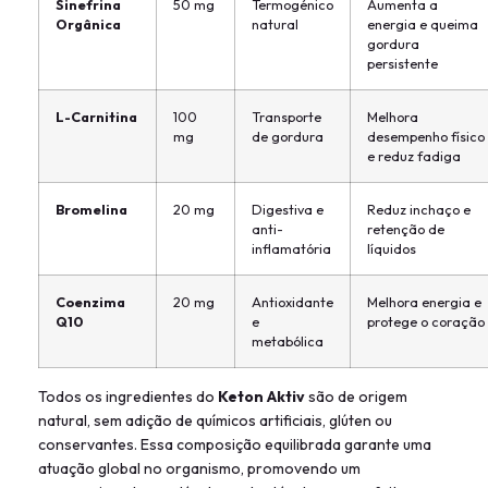
Sinefrina
50 mg
Termogénico
Aumenta a
Orgânica
natural
energia e queima
gordura
persistente
L-Carnitina
100
Transporte
Melhora
mg
de gordura
desempenho físico
e reduz fadiga
Bromelina
20 mg
Digestiva e
Reduz inchaço e
anti-
retenção de
inflamatória
líquidos
Coenzima
20 mg
Antioxidante
Melhora energia e
Q10
e
protege o coração
metabólica
Todos os ingredientes do
Keton Aktiv
são de origem
natural, sem adição de químicos artificiais, glúten ou
conservantes. Essa composição equilibrada garante uma
atuação global no organismo, promovendo um