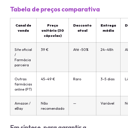
Tabela de preços comparativa
Canal de
Preço
Desconto
Entrega
D
venda
unitário (30
atual
média
cápsulas)
Site oficial
39 €
Até -50%
24–48h
A
/
Farmácia
parceira
Outras
45–49 €
Raro
3–5 dias
L
farmácias
online (PT)
Amazon /
Não
—
Variável
N
eBay
recomendado
Em síntese, para garantir a