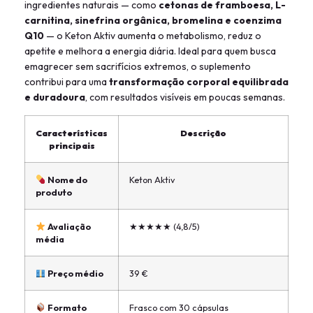
ingredientes naturais — como
cetonas de framboesa, L-
carnitina, sinefrina orgânica, bromelina e coenzima
Q10
— o Keton Aktiv aumenta o metabolismo, reduz o
apetite e melhora a energia diária. Ideal para quem busca
emagrecer sem sacrifícios extremos, o suplemento
contribui para uma
transformação corporal equilibrada
e duradoura
, com resultados visíveis em poucas semanas.
Características
Descrição
principais
Nome do
Keton Aktiv
produto
Avaliação
★★★★★ (4,8/5)
média
Preço médio
39 €
Formato
Frasco com 30 cápsulas