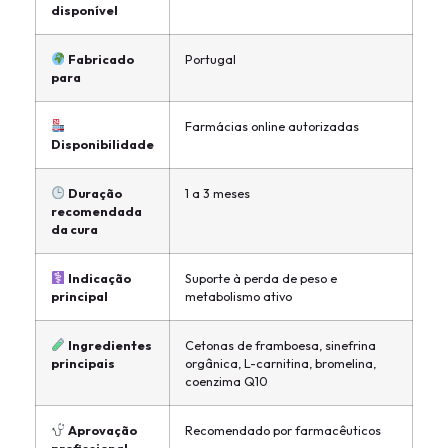
disponível
Fabricado
Portugal
para
Farmácias online autorizadas
Disponibilidade
Duração
1 a 3 meses
recomendada
da cura
Indicação
Suporte à perda de peso e
principal
metabolismo ativo
Ingredientes
Cetonas de framboesa, sinefrina
principais
orgânica, L-carnitina, bromelina,
coenzima Q10
Aprovação
Recomendado por farmacêuticos
profissional