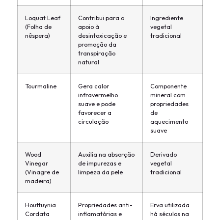
Loquat Leaf
Contribui para o
Ingrediente
(Folha de
apoio à
vegetal
nêspera)
desintoxicação e
tradicional
promoção da
transpiração
natural
Tourmaline
Gera calor
Componente
infravermelho
mineral com
suave e pode
propriedades
favorecer a
de
circulação
aquecimento
suave
Wood
Auxilia na absorção
Derivado
Vinegar
de impurezas e
vegetal
(Vinagre de
limpeza da pele
tradicional
madeira)
Houttuynia
Propriedades anti-
Erva utilizada
Cordata
inflamatórias e
há séculos na