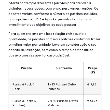
oferta contempla diferentes pacotes para atender a
distintas necessidades, com envio para várias regiões. Os
pacotes variam conforme o número de patches incluídos,
com opções de 1, 2, 3 e 4 packs, permitindo adaptar o
investimento aos objetivos de cada pessoa.
Para quem procura uma boa relação entre custo e
quantidade, os pacotes com mais patches costumam trazer
o melhor valor por unidade. Leve em consideração o seu
padrão de utilização, bem como o tempo de vida útil do
adesivo uma vez aberto, caso aplicável.
Pacote
Conteúdo
Preço
(€)
Purisaki Pack (1
1 x 10 Purisaki Detox
€17,95
Pack)
Patches
Purisaki Packs (2
2 x 20 Purisaki Detox
€33,96
Patches)
Patches